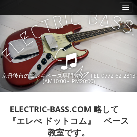
M
S
k
a
B
C
A
I
R
S
i
i
S
T
p
C
n
t
E
m
o
L
e
c
C
E
n
o
O
n
u
t
M
e
京丹後市のエレキベース専門教室 TEL 0772-62-2813
n
(AM10:00～PM20:00)
t
ELECTRIC-BASS.COM 略して
『エレべ ドットコム』 ベース
教室です。